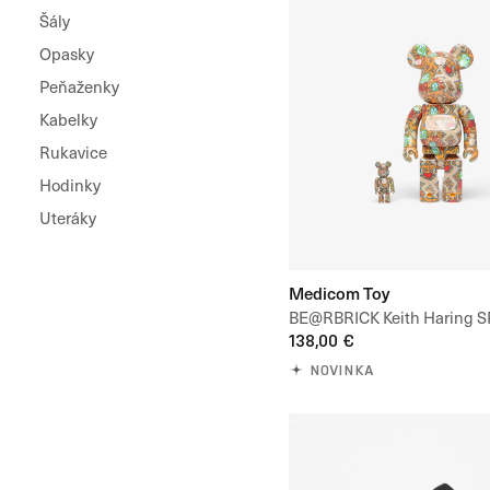
Šály
Opasky
Peňaženky
Kabelky
Rukavice
Hodinky
Uteráky
Medicom Toy
BE@RBRICK Keith Haring 
100% & 400%
138,00 €
NOVINKA