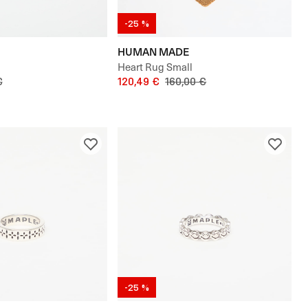
-25 %
HUMAN MADE
Heart Rug Small
€
120,49 €
160,00 €
-25 %