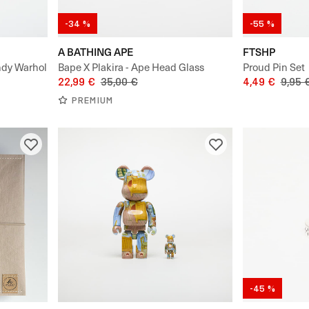
-34 %
-55 %
A BATHING APE
FTSHP
dy Warhol
Bape X Plakira - Ape Head Glass
Proud Pin Set
0%
22,99 €
35,00 €
4,49 €
9,95 
PREMIUM
-45 %