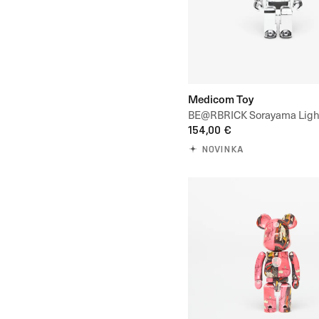
Medicom Toy
BE@RBRICK Sorayama Light
400%
154,00 €
NOVINKA