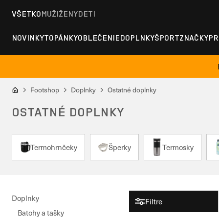
VŠETKO
MUŽI
ŽENY
DETI
NOVINKY
TOPÁNKY
OBLEČENIE
DOPLNKY
ŠPORT
ZNAČKY
PR
Footshop
Doplnky
Ostatné doplnky
OSTATNÉ DOPLNKY
Termohrnčeky
Šperky
Termosky
Doplnky
Filtre
Batohy a tašky