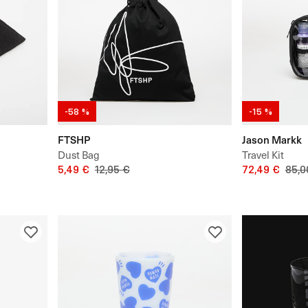
-58 %
-15 %
FTSHP
Jason Markk
Dust Bag
Travel Kit
5,49 €
12,95 €
72,49 €
85,0