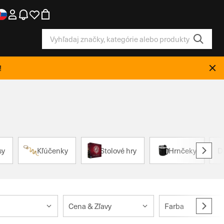
!
sy
Kľúčenky
Stolové hry
Hrnčeky
D
Cena & Zľavy
Farba