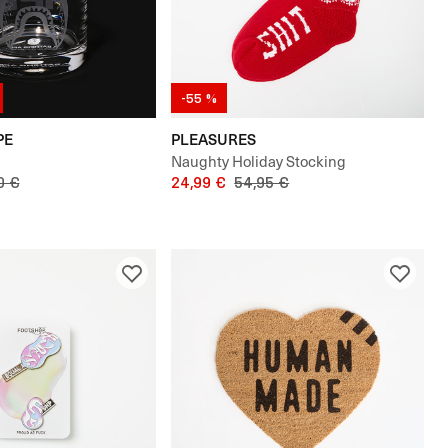
-55 %
PE
PLEASURES
Naughty Holiday Stocking
0 €
24,99 €
54,95 €