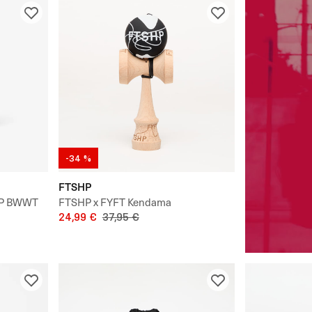
-34 %
FTSHP
SP BWWT
FTSHP x FYFT Kendama
24,99 €
37,95 €