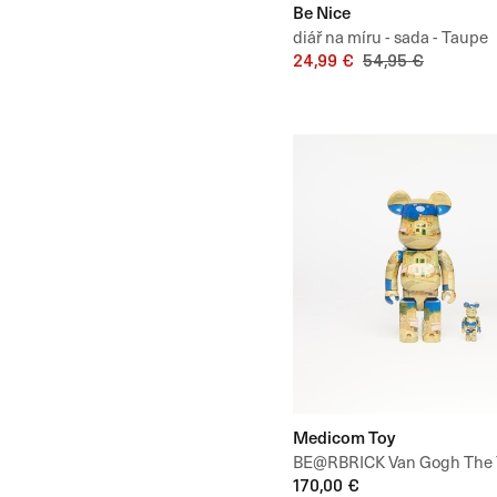
Be Nice
diář na míru - sada - Taupe
24,99 €
54,95 €
Medicom Toy
BE@RBRICK Van Gogh The 
House (The Street) 100% &
170,00 €