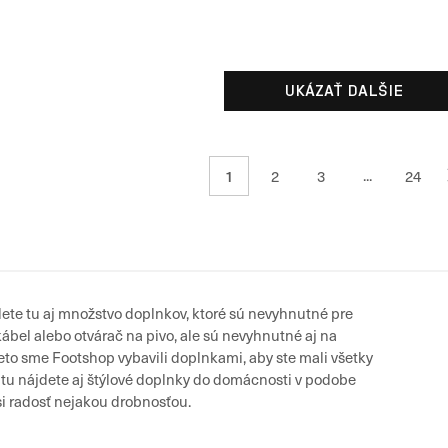
UKÁZAŤ DALŠIE
1
...
2
3
24
dete tu aj množstvo doplnkov, ktoré sú nevyhnutné pre
kábel alebo otvárač na pivo, ale sú nevyhnutné aj na
reto sme Footshop vybavili doplnkami, aby ste mali všetky
tu nájdete aj štýlové doplnky do domácnosti v podobe
e si radosť nejakou drobnosťou.