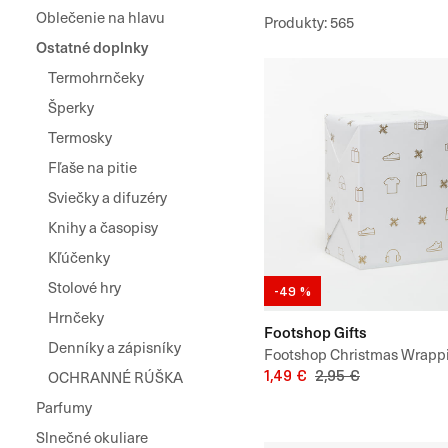
Oblečenie na hlavu
Produkty
:
565
Ostatné doplnky
Termohrnčeky
Šperky
Termosky
Fľaše na pitie
Sviečky a difuzéry
Knihy a časopisy
Kľúčenky
Stolové hry
-49 %
Hrnčeky
Footshop Gifts
Denníky a zápisníky
Footshop Christmas Wrapp
(100 x 75 cm)
1,49 €
2,95 €
OCHRANNÉ RÚŠKA
Parfumy
Slnečné okuliare