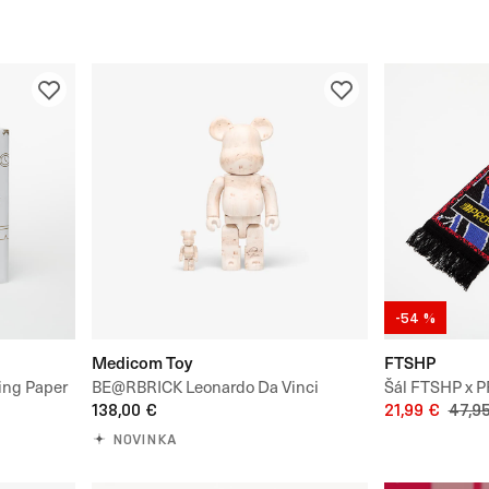
-54 %
Medicom Toy
FTSHP
ing Paper
BE@RBRICK Leonardo Da Vinci
Šál FTSHP x P
Vitruvian Man 100% & 400%
138,00 €
21,99 €
47,9
NOVINKA