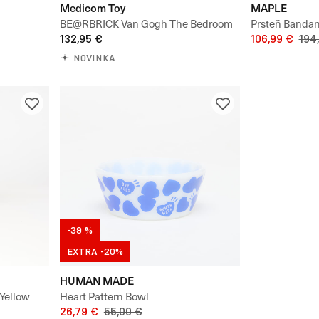
Medicom Toy
MAPLE
BE@RBRICK Van Gogh The Bedroom
Prsteň Bandan
100% & 400%
132,95 €
106,99 €
194
NOVINKA
-39 %
EXTRA -20%
HUMAN MADE
Yellow
Heart Pattern Bowl
 400%
26,79 €
55,00 €