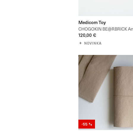
Medicom Toy
CHOGOKIN BE@RBRICK An
x Jean-Michel Basquiat 20
120,00 €
NOVINKA
-55 %