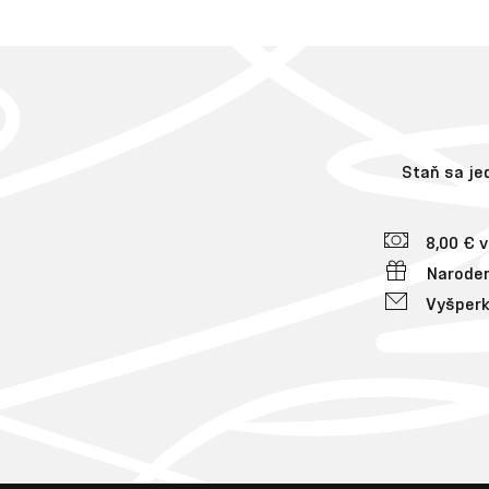
Staň sa j
8,00 € 
Naroden
Vyšperk