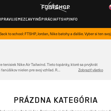
IPRAVUJEME
ZĽAVY
INŠPIRÁCIA
FTSHP
INFO
Back to school: FTSHP, Jordan, Nike batohy a ďalšie. Vyber si ten svoj
 tenisiek Nike Air Tailwind. Tieto topánky, ktoré sa prvýkrát
i fanúšikov nielen pre svoj vzhľad. R…
Zobraziť všetko
PRÁZDNA KATEGÓRIA