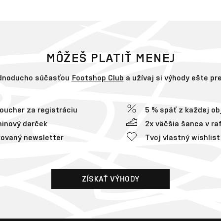
MÔŽEŠ PLATIŤ MENEJ
ednoducho súčasťou
Footshop Club
a užívaj si výhody ešte p
voucher za registráciu
5 % späť z každej o
inový darček
2x väčšia šanca v raf
ovaný newsletter
Tvoj vlastný wishlist
ZÍSKAŤ VÝHODY