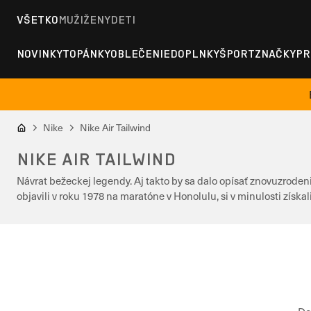
VŠETKO
MUŽI
ŽENY
DETI
NOVINKY
TOPÁNKY
OBLEČENIE
DOPLNKY
ŠPORT
ZNAČKY
PR
Nike
Nike Air Tailwind
NIKE AIR TAILWIND
Návrat bežeckej legendy. Aj takto by sa dalo opísať znovuzrodenie
objavili v roku 1978 na maratóne v Honolulu, si v minulosti získal