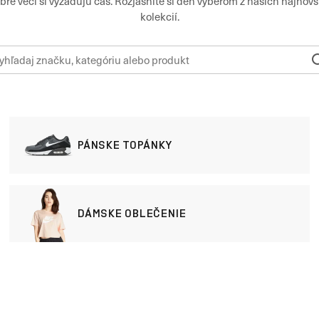
bré veci si vyžadujú čas. Rozjasnite si deň výberom z našich najnovš
kolekcií.
PÁNSKE TOPÁNKY
DÁMSKE OBLEČENIE