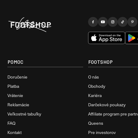
POMOC
FOOTSHOP
Doručenie
O nás
Platba
Obchody
Vrátenie
Kariéra
Reklamácie
Darčekové poukazy
Veľkostné tabuľky
Affiliate program pre part
FAQ
Queens
Kontakt
Pre investorov