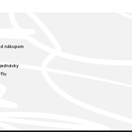
red nákupom
bjednávky
flu