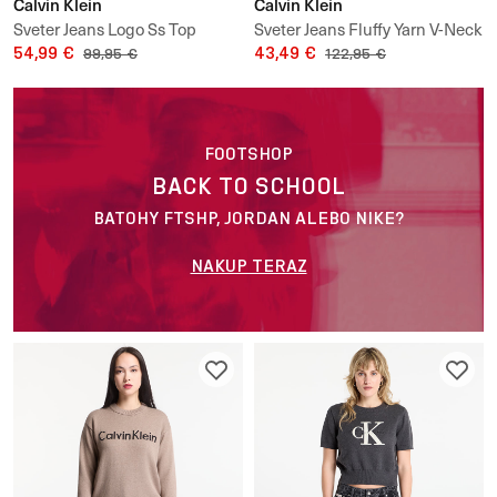
Calvin Klein
Calvin Klein
Sveter Jeans Logo Ss Top
Sveter Jeans Fluffy Yarn V-Neck
Sweater
54,99 €
Sweater
43,49 €
99,95 €
122,95 €
FOOTSHOP
BACK TO SCHOOL
BATOHY FTSHP, JORDAN ALEBO NIKE?
NAKUP TERAZ