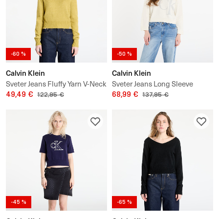
-60 %
-50 %
Calvin Klein
Calvin Klein
Sveter Jeans Fluffy Yarn V-Neck
Sveter Jeans Long Sleeve
Sweater
49,49 €
Smooth Sweater
68,99 €
122,95 €
137,95 €
-45 %
-65 %