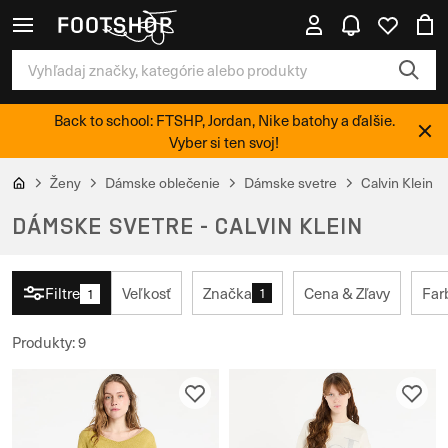
Back to school: FTSHP, Jordan, Nike batohy a ďalšie.
Vyber si ten svoj!
Ženy
Dámske oblečenie
Dámske svetre
Calvin Klein
DÁMSKE SVETRE - CALVIN KLEIN
Filtre
Veľkosť
Značka
Cena & Zľavy
Far
1
1
Produkty
:
9