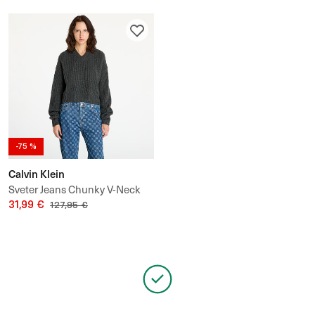
-75 %
Calvin Klein
Sveter Jeans Chunky V-Neck
Sweater
31,99 €
127,95 €