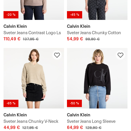
-20 %
-45 %
Calvin Klein
Calvin Klein
Sveter Jeans Contrast Logo Ls
Sveter Jeans Chunky Cotton
Sweater
110,49 €
Graphic Sweater
54,99 €
137,95 €
99,90 €
-65 %
-50 %
Calvin Klein
Calvin Klein
Sveter Jeans Chunky V-Neck
Sveter Jeans Long Sleeve
Sweater
44,99 €
Smooth Sweater
64,99 €
127,95 €
129,90 €