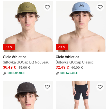
-19 %
-19 %
Ciele Athletics
Ciele Athletics
Šiltovka GOCap EQ Nouveau
Šiltovka GOCap Classic
36,49 €
Athletics
32,49 €
45,00 €
40,00 €
SUSTAINABLE
SUSTAINABLE