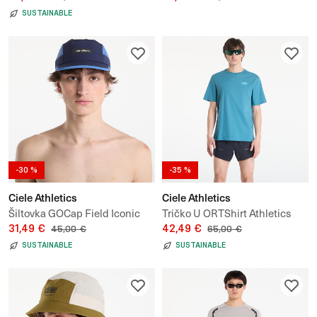
SUSTAINABLE
-30 %
-35 %
Ciele Athletics
Ciele Athletics
Šiltovka GOCap Field Iconic
Tričko U ORTShirt Athletics
Bar
31,49 €
UNISEX
42,49 €
45,00 €
65,00 €
SUSTAINABLE
SUSTAINABLE