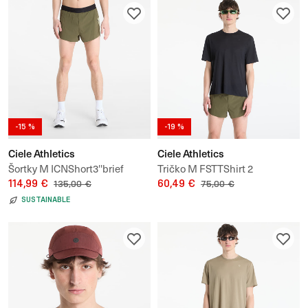
-15 %
-19 %
Ciele Athletics
Ciele Athletics
Šortky M ICNShort3''brief
Tričko M FSTTShirt 2
114,99 €
60,49 €
135,00 €
75,00 €
SUSTAINABLE