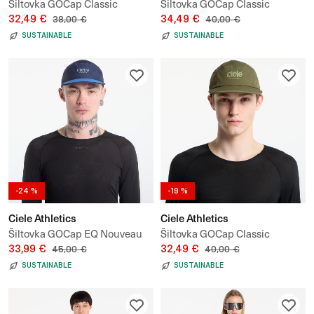
Šiltovka GOCap Classic
Šiltovka GOCap Classic
Athletics
32,49 €
Athletics
34,49 €
38,00 €
40,00 €
SUSTAINABLE
SUSTAINABLE
-24 %
-19 %
Ciele Athletics
Ciele Athletics
Šiltovka GOCap EQ Nouveau
Šiltovka GOCap Classic
33,99 €
Athletics
32,49 €
45,00 €
40,00 €
SUSTAINABLE
SUSTAINABLE