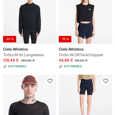
-20 %
-15 %
Ciele Athletics
Ciele Athletics
Tričko M Ibt Longsleeve
Tričko W ORTankCropped
128,49 €
Athletics
46,99 €
160,00 €
55,00 €
SUSTAINABLE
SUSTAINABLE