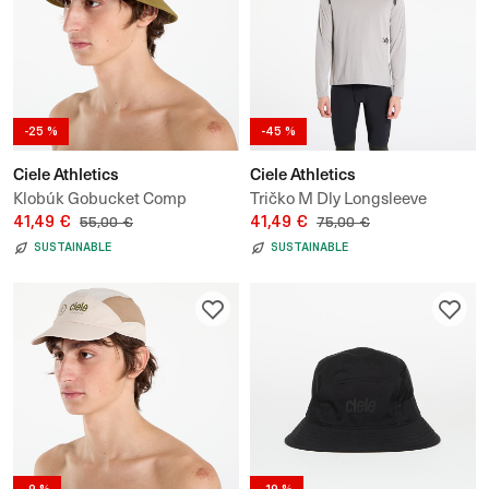
-25 %
-45 %
Ciele Athletics
Ciele Athletics
Klobúk Gobucket Comp
Tričko M Dly Longsleeve
Athletics Terrain
41,49 €
41,49 €
55,00 €
75,00 €
SUSTAINABLE
SUSTAINABLE