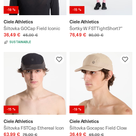
-19 %
-15 %
Ciele Athletics
Ciele Athletics
Šiltovka GOCap Field Iconic
Šortky W FSTTightShort7''
Bar Andorra
36,49 €
76,49 €
45,00 €
90,00 €
SUSTAINABLE
-15 %
-19 %
Ciele Athletics
Ciele Athletics
Šiltovka FSTCap Ethereal Icon
Šiltovka Gocapsc Field Clow
Circle C
63,99 €
36,49 €
75,00 €
45,00 €