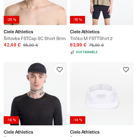
-35 %
-15 %
Ciele Athletics
Ciele Athletics
Šiltovka FSTCap SC Short Brim
Tričko M FSTTShirt 2
Icon Circle C
42,49 €
63,99 €
65,00 €
75,00 €
SUSTAINABLE
-14 %
-14 %
Ciele Athletics
Ciele Athletics