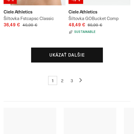
-9 %
-19 %
Ciele Athletics
Ciele Athletics
Šiltovka Fstcapsc Classic
Šiltovka GOBucket Comp
Cside Rainyday
36,49 €
Athletics
48,49 €
40,00 €
60,00 €
SUSTAINABLE
UKÁZAŤ DALŠIE
1
2
3