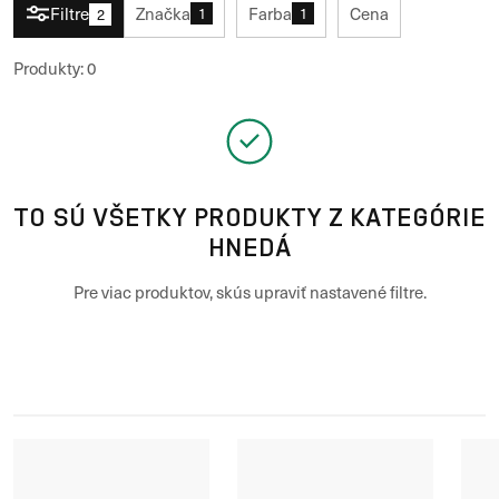
Filtre
Značka
Farba
Cena
1
1
2
Produkty
:
0
TO SÚ VŠETKY PRODUKTY Z KATEGÓRIE
HNEDÁ
Pre viac produktov, skús upraviť nastavené filtre.