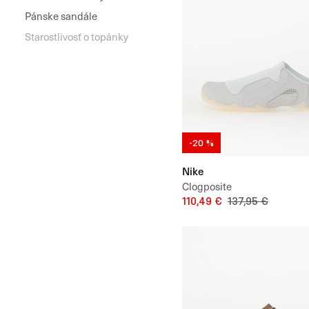
Pánske sandále
Starostlivosť o topánky
-20 %
Nike
Clogposite
110,49 €
137,95 €