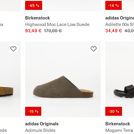
-45 %
-14 %
Birkenstock
adidas Origin
ex
Highwood Moc Lace Low Suede
Adilette 00s S
Leather
93,49 €
170,00 €
34,49 €
40,0
-15 %
-30 %
adidas Originals
Birkenstock
uede
Adimule Slides
Mogami Terra 