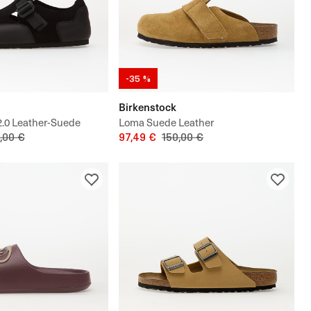
-35 %
Birkenstock
.0 Leather-Suede
Loma Suede Leather
,00 €
97,49 €
150,00 €