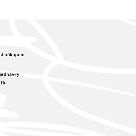
red nákupom
bjednávky
flu