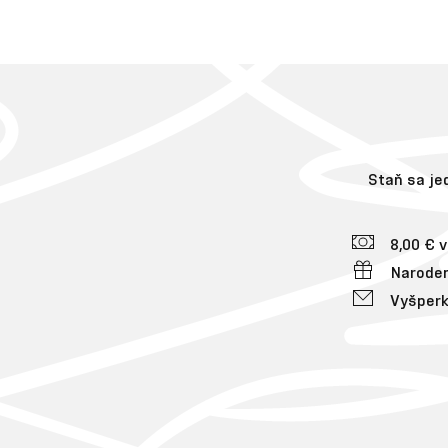
Staň sa j
8,00 € 
Naroden
Vyšperk