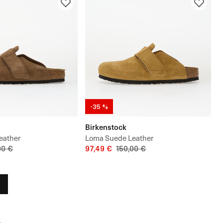
-35 %
Birkenstock
eather
Loma Suede Leather
00 €
97,49 €
150,00 €