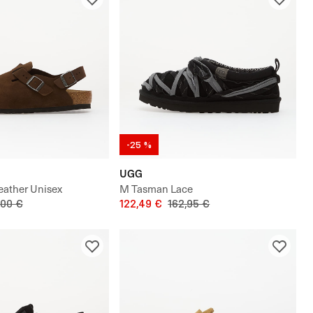
-25 %
UGG
eather Unisex
M Tasman Lace
,00 €
122,49 €
162,95 €