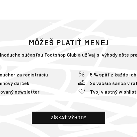
MÔŽEŠ PLATIŤ MENEJ
ednoducho súčasťou
Footshop Club
a užívaj si výhody ešte p
voucher za registráciu
5 % späť z každej o
inový darček
2x väčšia šanca v raf
ovaný newsletter
Tvoj vlastný wishlist
ZÍSKAŤ VÝHODY