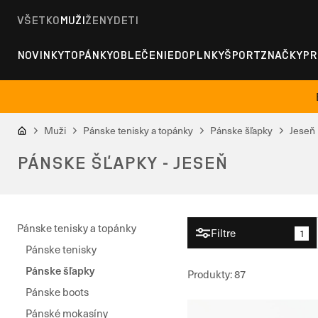
VŠETKO
MUŽI
ŽENY
DETI
NOVINKY
TOPÁNKY
OBLEČENIE
DOPLNKY
ŠPORT
ZNAČKY
PR
Muži
Pánske tenisky a topánky
Pánske šľapky
Jeseň
PÁNSKE ŠĽAPKY - JESEŇ
Pánske tenisky a topánky
Filtre
1
Pánske tenisky
Pánske šľapky
Produkty
:
87
Pánske boots
Pánské mokasíny