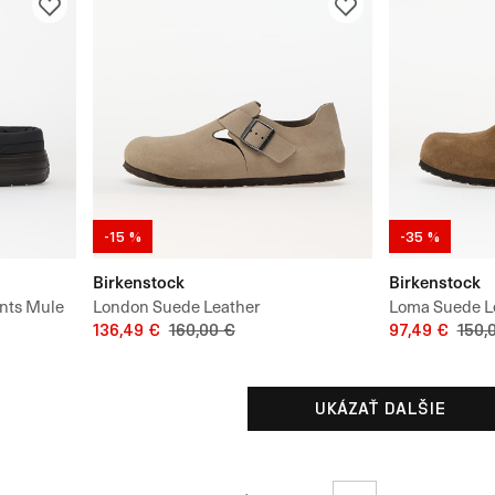
-15 %
-35 %
Birkenstock
Birkenstock
ents Mule
London Suede Leather
Loma Suede L
136,49 €
160,00 €
97,49 €
150,
UKÁZAŤ DALŠIE