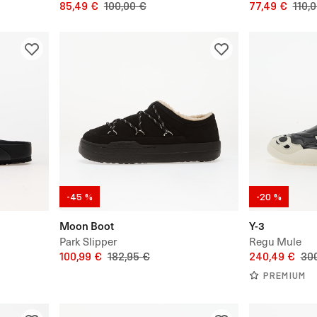
85,49 €
100,00 €
Unisex
77,49 €
110,
-45 %
-20 %
Moon Boot
Y-3
Park Slipper
Regu Mule
100,99 €
182,95 €
240,49 €
30
PREMIUM