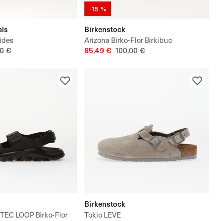
-15 %
als
Birkenstock
lides
Arizona Birko-Flor Birkibuc
0 €
85,49 €
100,00 €
Birkenstock
TEC LOOP Birko-Flor
Tokio LEVE