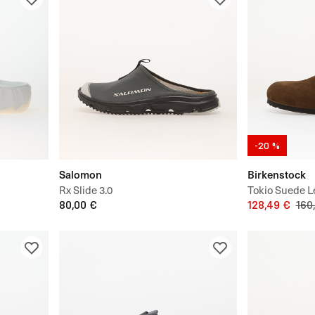
-20 %
Salomon
Birkenstock
Rx Slide 3.0
Tokio Suede L
80,00 €
128,49 €
160